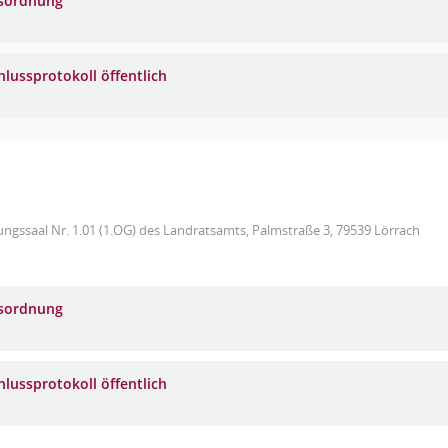
sordnung
hlussprotokoll öffentlich
ungssaal Nr. 1.01 (1.OG) des Landratsamts, Palmstraße 3, 79539 Lörrach
sordnung
hlussprotokoll öffentlich