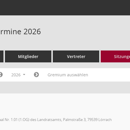
Termine 2026
Mitglieder
Vertreter
Sitzung
2026
Gremium auswählen
aal Nr. 1.01 (1.OG) des Landratsamts, Palmstraße 3, 79539 Lörrach