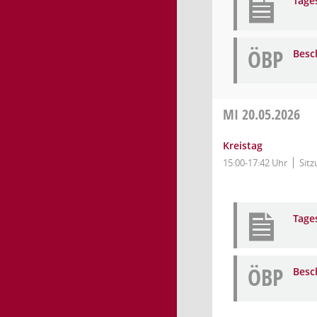
Tage
ÖBP
Besc
MI
20.05.2026
Kreistag
15:00-17:42 Uhr
Sitz
Tage
ÖBP
Besc