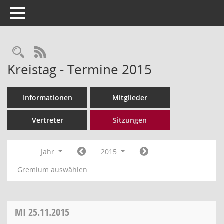
Toggle navigation
Rechercheauswahl
RSS-Feed
Kreistag - Termine 2015
Informationen
Mitglieder
Vertreter
Sitzungen
Jahr
2015
Gremium auswählen
MI
25.11.2015