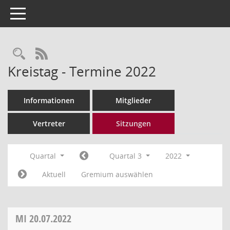
Toggle navigation
Rechercheauswahl
RSS-Feed
Kreistag - Termine 2022
Informationen
Mitglieder
Vertreter
Sitzungen
Quartal
Quartal 3
2022
Aktuell
Gremium auswählen
MI
20.07.2022