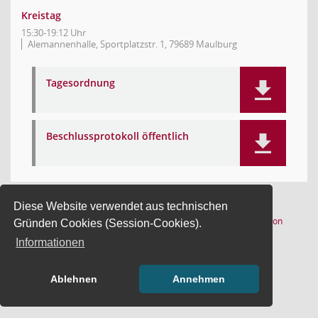
Kreistag
15:30-19:12 Uhr
Alemannenhalle, Sportplatzstr. 1, 79689 Maulburg
Tagesordnung
Beschlussprotokoll öffentlich
Diese Website verwendet aus technischen
(Wird in
1 Satz
Software:
Sitzungsdienst
Session
Gründen Cookies (Session-Cookies).
Informationen
Ablehnen
Annehmen