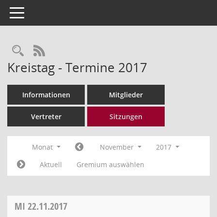
Toggle navigation
Rechercheauswahl
RSS-Feed
Kreistag - Termine 2017
Informationen
Mitglieder
Vertreter
Sitzungen
Monat
November
2017
Aktuell
Gremium auswählen
MI
22.11.2017