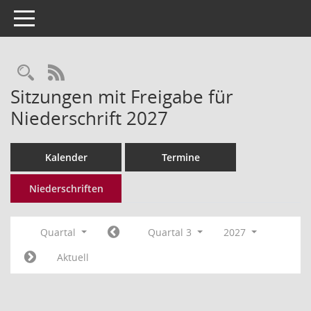
Toggle navigation
Rechercheauswahl
RSS-Feed
Sitzungen mit Freigabe für
Niederschrift 2027
Kalender
Termine
Niederschriften
Quartal
Quartal 3
2027
Aktuell