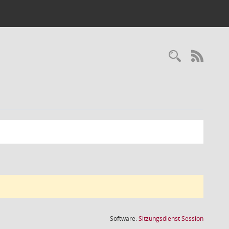
Recherc
RSS-
(Wird in
Software:
Sitzungsdienst
Session