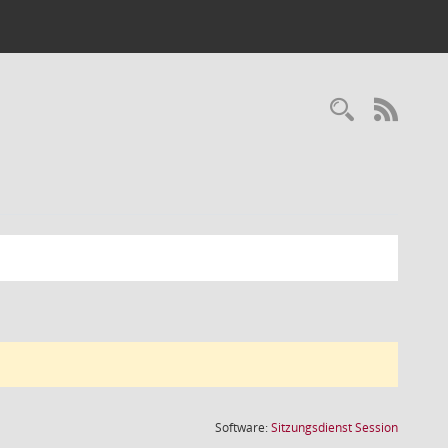
Recherc
RSS-
(Wird in
Software:
Sitzungsdienst
Session