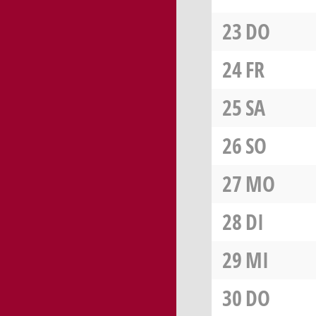
23
DO
24
FR
25
SA
26
SO
27
MO
28
DI
29
MI
30
DO