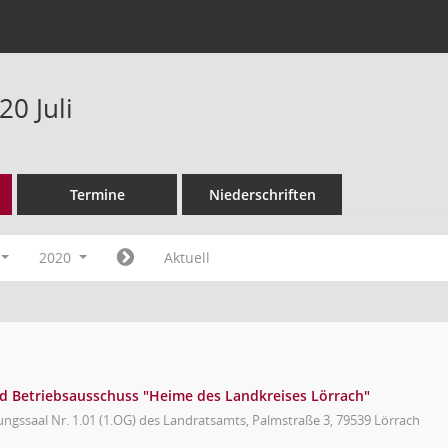
0 Juli
Termine
Niederschriften
2020
Aktuell
d Betriebsausschuss "Heime des Landkreises Lörrach"
ungssaal Nr. 1.01 (1.OG) des Landratsamts, Palmstraße 3, 79539 Lörrach