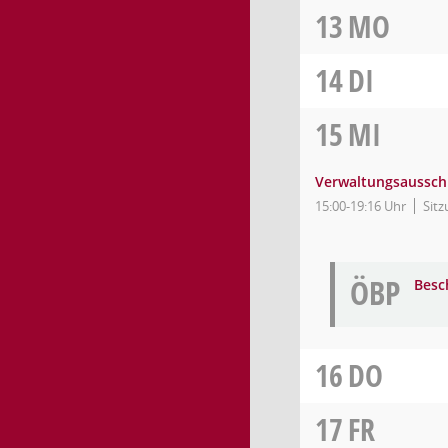
13
MO
14
DI
15
MI
Verwaltungsaussch
15:00-19:16 Uhr
Sitz
ÖBP
Besc
16
DO
17
FR