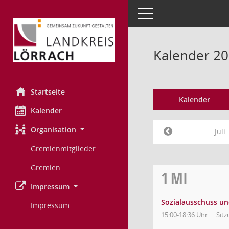
Toggle navigation
Kalender 202
Startseite
Kalender
Kalender
Organisation
Juli
Gremienmitglieder
Gremien
1
MI
Impressum
Sozialausschuss un
Impressum
15:00-18:36 Uhr
Sitz