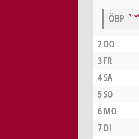
ÖBP
Besc
2
DO
3
FR
4
SA
5
SO
6
MO
7
DI