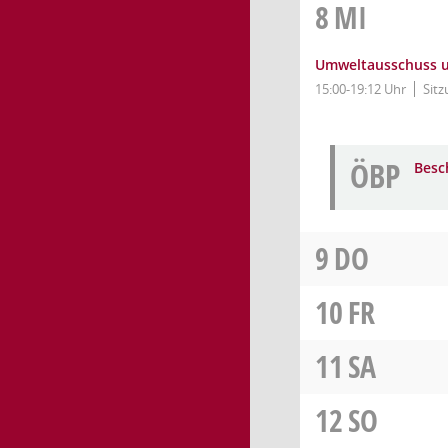
8
MI
Umweltausschuss un
15:00-19:12 Uhr
Sitz
ÖBP
Besc
9
DO
10
FR
11
SA
12
SO