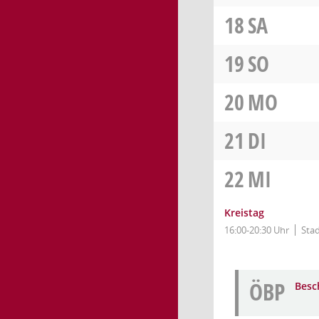
18
SA
19
SO
20
MO
21
DI
22
MI
Kreistag
16:00-20:30 Uhr
Stad
ÖBP
Besc