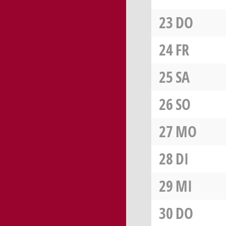
23
DO
24
FR
25
SA
26
SO
27
MO
28
DI
29
MI
30
DO