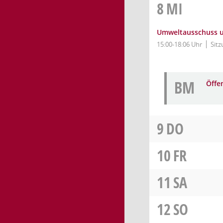
8
MI
Umweltausschuss un
15:00-18:06 Uhr
Sitz
BM
Öffe
9
DO
10
FR
11
SA
12
SO