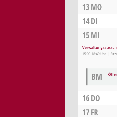
13
MO
14
DI
15
MI
Verwaltungsaussch
15:00-18:49 Uhr
Sitz
BM
Öffe
16
DO
17
FR