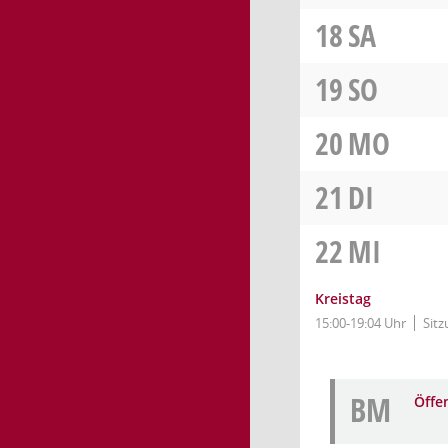
18
SA
19
SO
20
MO
21
DI
22
MI
Kreistag
15:00-19:04 Uhr
Sitz
BM
Öffe