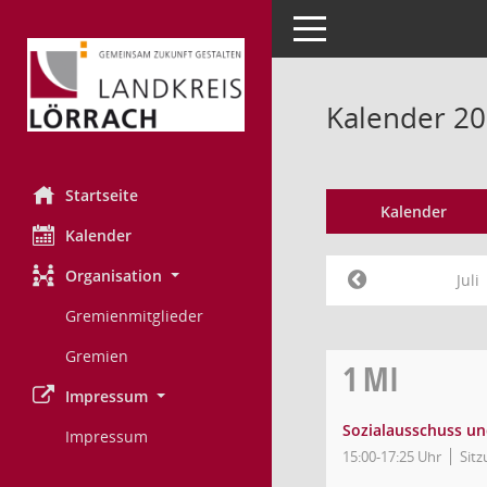
Toggle navigation
Kalender 201
Startseite
Kalender
Kalender
Organisation
Juli
Gremienmitglieder
Gremien
1
MI
Impressum
Sozialausschuss un
Impressum
15:00-17:25 Uhr
Sitz