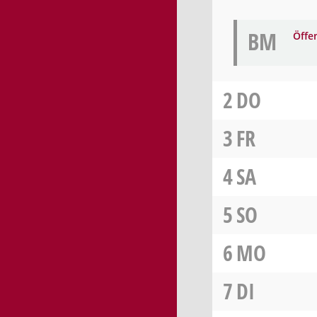
BM
Öffe
2
DO
3
FR
4
SA
5
SO
6
MO
7
DI