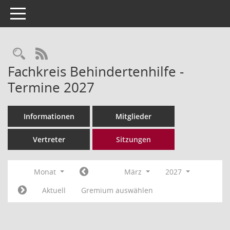
Toggle navigation
Rechercheauswahl
RSS-Feed
Fachkreis Behindertenhilfe -
Termine 2027
Informationen
Mitglieder
Vertreter
Sitzungen
Monat
März
2027
Aktuell
Gremium auswählen