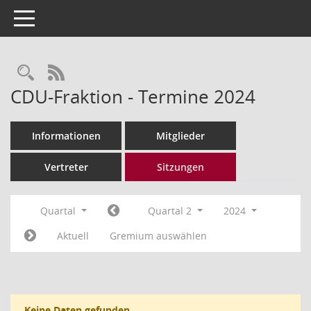
Toggle navigation
Rechercheauswahl
RSS-Feed
CDU-Fraktion - Termine 2024
Informationen
Mitglieder
Vertreter
Sitzungen
Quartal
Quartal 2
2024
Aktuell
Gremium auswählen
Keine Daten gefunden.