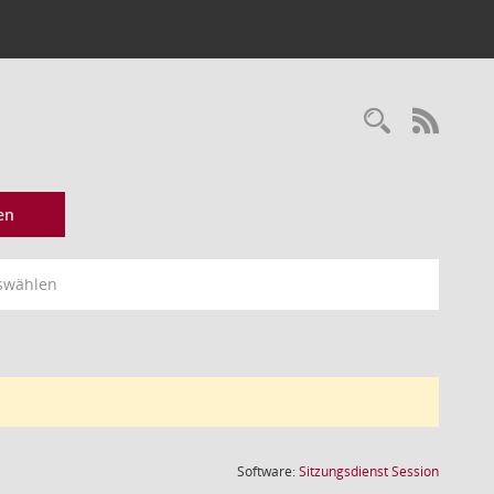
Recherc
RSS-
en
swählen
(Wird in
Software:
Sitzungsdienst
Session