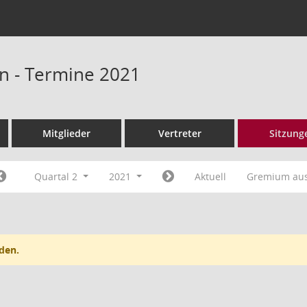
n - Termine 2021
Mitglieder
Vertreter
Sitzung
Quartal 2
2021
Aktuell
Gremium au
den.