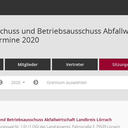
huss und Betriebsausschuss Abfallwi
ermine 2020
Mitglieder
Vertreter
Sitzung
2020
Gremium auswählen
d Betriebsausschuss Abfallwirtschaft Landkreis Lörrach
ungssaal Nr. 1.01 (1.OG) des Landratsamts, Palmstraße 3, 79539 Lörrach