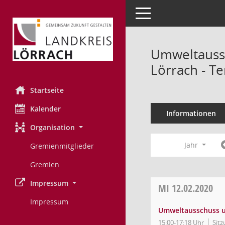
Toggle navigation
Umweltaussc
Lörrach - T
Startseite
Kalender
Informationen
Organisation
Jahr
Gremienmitglieder
Gremien
Impressum
MI
12.02.2020
Impressum
Umweltausschuss un
15:00-17:18 Uhr
Sitz