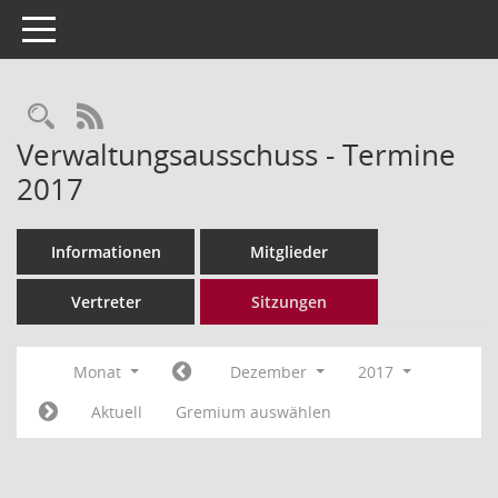
Toggle navigation
Rechercheauswahl
RSS-Feed
Verwaltungsausschuss - Termine
2017
Informationen
Mitglieder
Vertreter
Sitzungen
Monat
Dezember
2017
Aktuell
Gremium auswählen