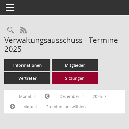
Toggle navigation
Rechercheauswahl
RSS-Feed
Verwaltungsausschuss - Termine
2025
Informationen
Mitglieder
Vertreter
Sitzungen
Monat
Dezember
2025
Aktuell
Gremium auswählen