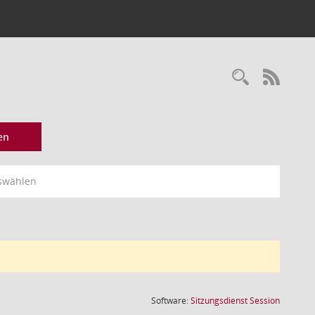
Recherc
RSS-
en
swählen
(Wird in
Software:
Sitzungsdienst
Session