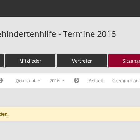
ehindertenhilfe - Termine 2016
Mitglieder
Vertreter
Sitzung
Quartal 4
2016
Aktuell
Gremium au
den.