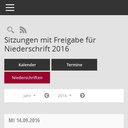
Toggle navigation
Rechercheauswahl
RSS-Feed
Sitzungen mit Freigabe für
Niederschrift 2016
Kalender
Termine
Niederschriften
Jahr
2016
MI
14.09.2016