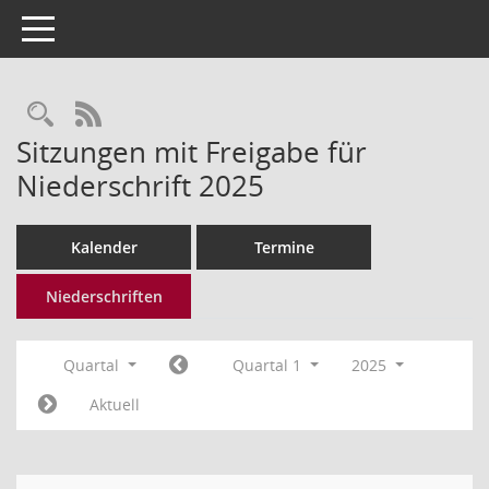
Toggle navigation
Rechercheauswahl
RSS-Feed
Sitzungen mit Freigabe für
Niederschrift 2025
Kalender
Termine
Niederschriften
Quartal
Quartal 1
2025
Aktuell