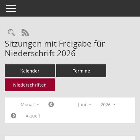
Toggle navigation
Rechercheauswahl
RSS-Feed
Sitzungen mit Freigabe für
Niederschrift 2026
Kalender
Termine
Niederschriften
Monat
Juni
2026
Aktuell