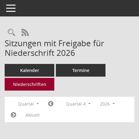
Toggle navigation
Rechercheauswahl
RSS-Feed
Sitzungen mit Freigabe für
Niederschrift 2026
Kalender
Termine
Niederschriften
Quartal
Quartal 4
2026
Aktuell