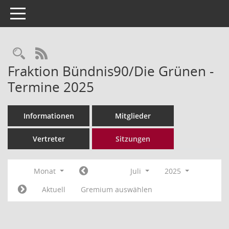
Toggle navigation
Rechercheauswahl
RSS-Feed
Fraktion Bündnis90/Die Grünen -
Termine 2025
Informationen
Mitglieder
Vertreter
Sitzungen
Monat
Juli
2025
Aktuell
Gremium auswählen