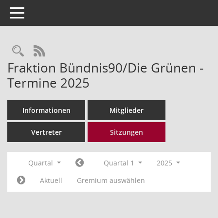
Toggle navigation
Rechercheauswahl
RSS-Feed
Fraktion Bündnis90/Die Grünen -
Termine 2025
Informationen
Mitglieder
Vertreter
Sitzungen
Quartal
Quartal 1
2025
Aktuell
Gremium auswählen