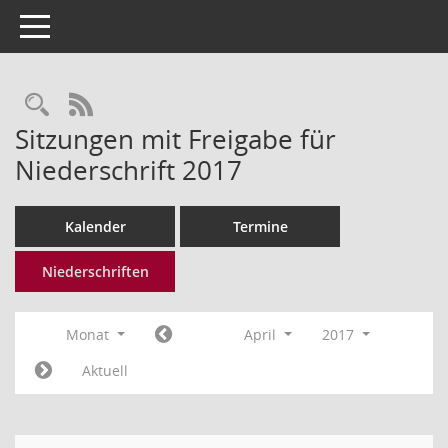
Toggle navigation
Rechercheauswahl
RSS-Feed
Sitzungen mit Freigabe für
Niederschrift 2017
Kalender
Termine
Niederschriften
Monat
April
2017
Aktuell