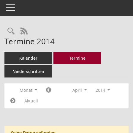
Toggle navigation
Rechercheauswahl
RSS-Feed
Termine 2014
Kalender
Termine
Niederschriften
Monat
April
2014
Aktuell
Keine Daten gefunden.