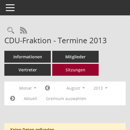
Toggle navigation
Rechercheauswahl
RSS-Feed
CDU-Fraktion - Termine 2013
Informationen
Mitglieder
Vertreter
Sitzungen
Monat
August
2013
Aktuell
Gremium auswählen
Keine Daten gefunden.