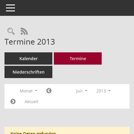
Toggle navigation
Rechercheauswahl
RSS-Feed
Termine 2013
Kalender
Termine
Niederschriften
Monat
Juli
2013
Aktuell
Keine Daten gefunden.