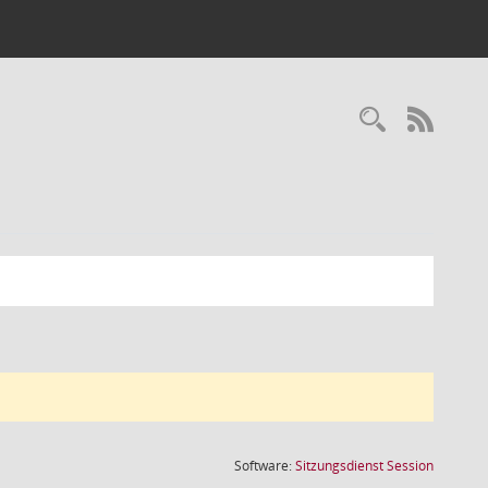
Recherc
RSS-
(Wird in
Software:
Sitzungsdienst
Session