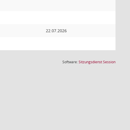
22.07.2026
(Wird in
Software:
Sitzungsdienst
Session