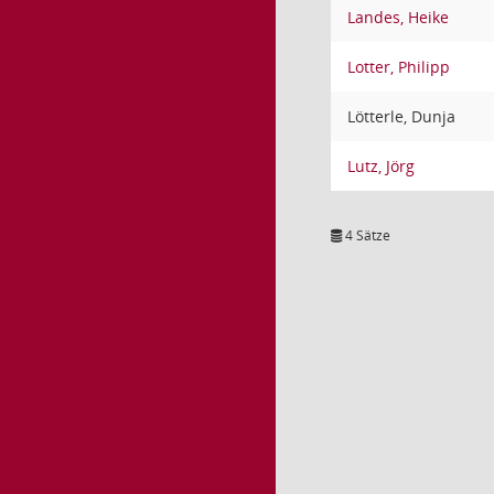
Landes, Heike
Lotter, Philipp
Lötterle, Dunja
Lutz, Jörg
4 Sätze