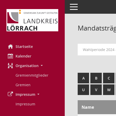
Toggle navigation
Mandatsträ
Startseite
Wahlperiode 2024 
Kalender
Organisation
Gremienmitglieder
A
B
C
Gremien
U
V
W
Impressum
Impressum
Name