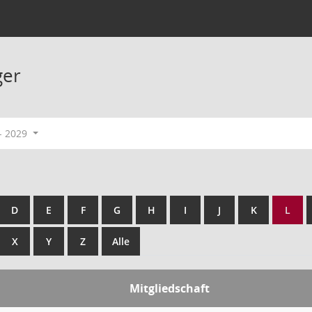
ger
- 2029
D
E
F
G
H
I
J
K
L
X
Y
Z
Alle
Mitgliedschaft