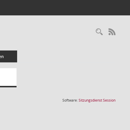
Recherc
RSS-
en
(Wird in
Software:
Sitzungsdienst
Session