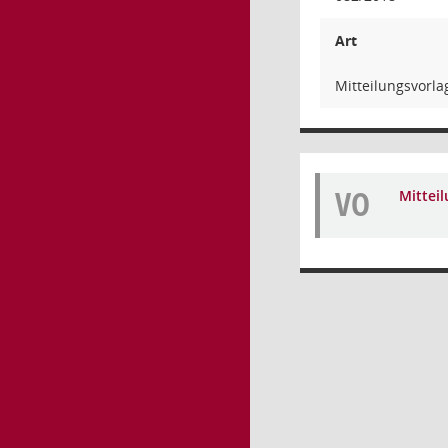
Art
Mitteilungsvorla
VO
Mittei