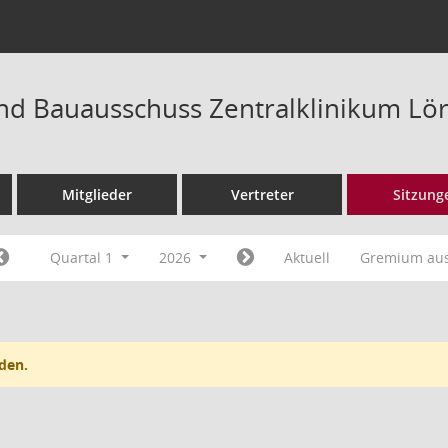
nd Bauausschuss Zentralklinikum Lör
Mitglieder
Vertreter
Sitzung
Quartal 1
2026
Aktuell
Gremium au
den.