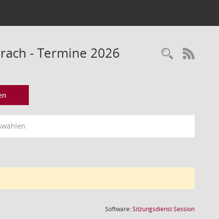
rach - Termine 2026
Recherc
RSS-
en
swählen
(Wird in
Software:
Sitzungsdienst
Session