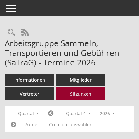
Toggle navigation
Rechercheauswahl
RSS-Feed
Arbeitsgruppe Sammeln,
Transportieren und Gebühren
(SaTraG) - Termine 2026
Informationen
Mitglieder
Vertreter
Sitzungen
Quartal
Quartal 4
2026
Aktuell
Gremium auswählen