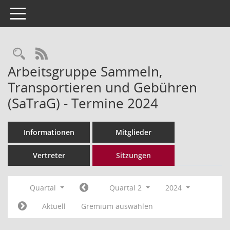
Toggle navigation
Rechercheauswahl
RSS-Feed
Arbeitsgruppe Sammeln,
Transportieren und Gebühren
(SaTraG) - Termine 2024
Informationen
Mitglieder
Vertreter
Sitzungen
Quartal
Quartal 2
2024
Aktuell
Gremium auswählen