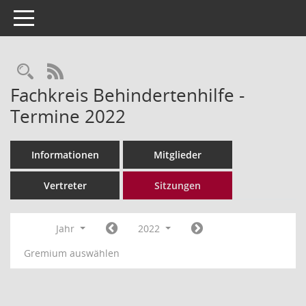
Toggle navigation
Rechercheauswahl
RSS-Feed
Fachkreis Behindertenhilfe -
Termine 2022
Informationen
Mitglieder
Vertreter
Sitzungen
Jahr
2022
Gremium auswählen