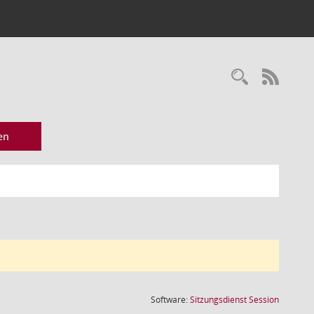
Recherc
RSS-
en
(Wird in
Software:
Sitzungsdienst
Session