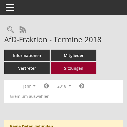
Toggle navigation
Rechercheauswahl
RSS-Feed
AfD-Fraktion - Termine 2018
Informationen
Mitglieder
Vertreter
Sitzungen
Jahr
2018
Gremium auswählen
Keine Daten gefunden.