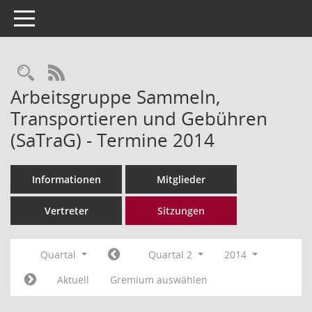
Toggle navigation
Rechercheauswahl
RSS-Feed
Arbeitsgruppe Sammeln,
Transportieren und Gebühren
(SaTraG) - Termine 2014
Informationen
Mitglieder
Vertreter
Sitzungen
Quartal
Quartal 2
2014
Aktuell
Gremium auswählen