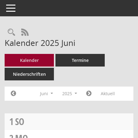
Toggle navigation
Rechercheauswahl
RSS-Feed
Kalender 2025 Juni
Kalender
Termine
Niederschriften
Juni
2025
Aktuell
1
SO