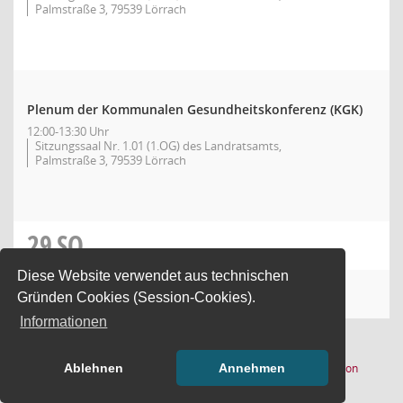
Palmstraße 3, 79539 Lörrach
Plenum der Kommunalen Gesundheitskonferenz (KGK)
12:00-13:30 Uhr
Sitzungssaal Nr. 1.01 (1.OG) des Landratsamts,
Palmstraße 3, 79539 Lörrach
29
SO
Diese Website verwendet aus technischen
30
MO
Gründen Cookies (Session-Cookies).
Informationen
(Wird in
Software:
Sitzungsdienst
Session
Ablehnen
Annehmen