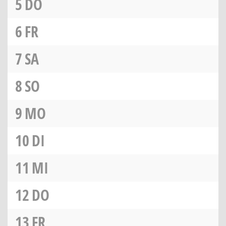
5
DO
6
FR
7
SA
8
SO
9
MO
10
DI
11
MI
12
DO
13
FR