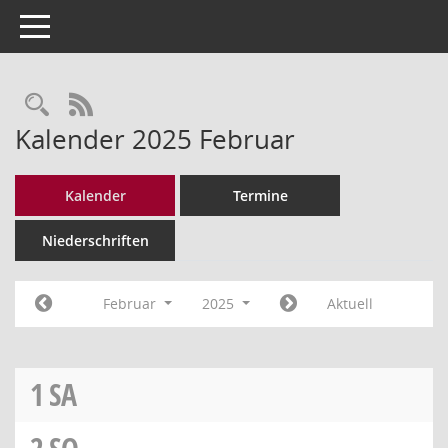
Toggle navigation
Rechercheauswahl
RSS-Feed
Kalender 2025 Februar
Kalender
Termine
Niederschriften
Februar
2025
Aktuell
1
SA