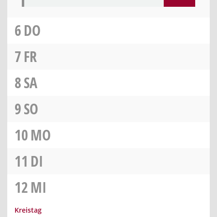
6
DO
7
FR
8
SA
9
SO
10
MO
11
DI
12
MI
Kreistag