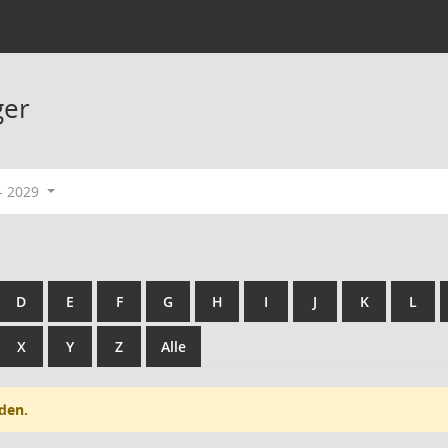
ger
- 2029
D
E
F
G
H
I
J
K
L
X
Y
Z
Alle
den.