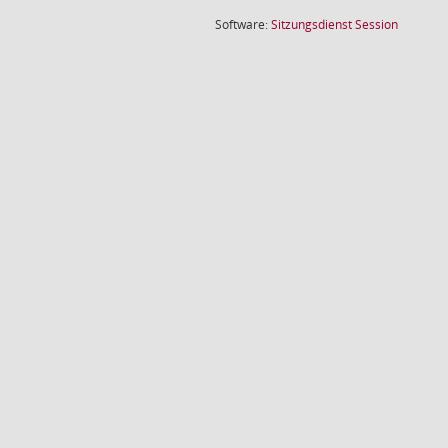
(Wird in
Software:
Sitzungsdienst
Session