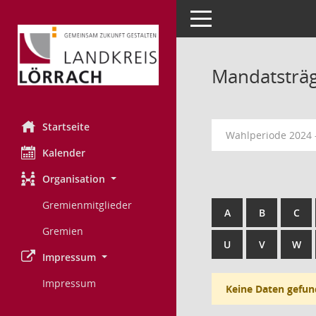
Toggle navigation
Mandatsträ
Startseite
Wahlperiode 2024 
Kalender
Organisation
Gremienmitglieder
A
B
C
Gremien
U
V
W
Impressum
Impressum
Keine Daten gefun