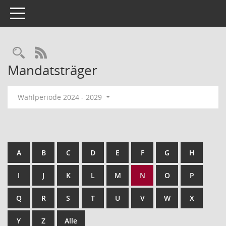
Toggle navigation
Rechercheauswahl
RSS-Feed
Mandatsträger
Wahlperiode 2024 - 2029
A
B
C
D
E
F
G
H
I
J
K
L
M
N
O
P
Q
R
S
T
U
V
W
X
Y
Z
Alle