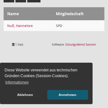
Name
Mitgliedschaft
Nuß, Hannelore
SPD
(Wird in
1 Satz
Software:
Sitzungsdienst
Session
Diese Website verwendet aus technischen
Gründen Cookies (Session-Cookies).
Informationen
Ablehnen
Annehmen