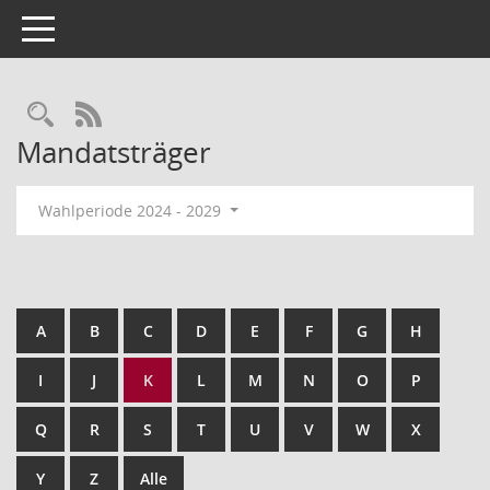
Toggle navigation
Rechercheauswahl
RSS-Feed
Mandatsträger
Wahlperiode 2024 - 2029
A
B
C
D
E
F
G
H
I
J
K
L
M
N
O
P
Q
R
S
T
U
V
W
X
Y
Z
Alle