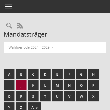
Toggle navigation
Rechercheauswahl
RSS-Feed
Mandatsträger
Wahlperiode 2024 - 2029
A
B
C
D
E
F
G
H
I
J
K
L
M
N
O
P
Q
R
S
T
U
V
W
X
Y
Z
Alle